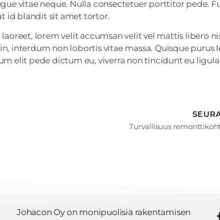
ugue vitae neque. Nulla consectetuer porttitor pede. F
id blandit sit amet tortor.
a laoreet, lorem velit accumsan velit vel mattis libero nis
n, interdum non lobortis vitae massa. Quisque purus l
m elit pede dictum eu, viverra non tincidunt eu ligula
SEUR
Turvallisuus remonttikoh
Johacon Oy on monipuolisia rakentamisen