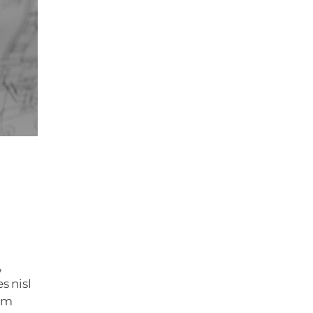
,
s nisl
sem