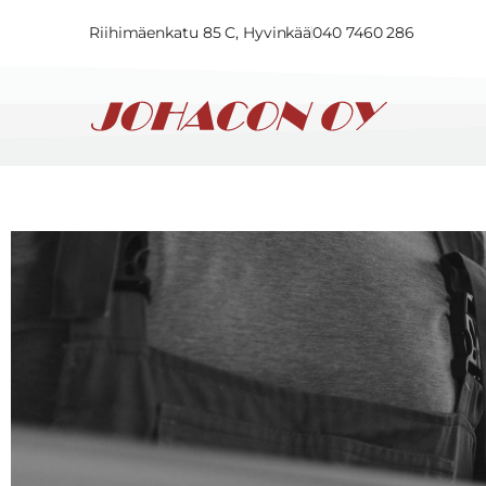
Riihimäenkatu 85 C, Hyvinkää
040 7460 286