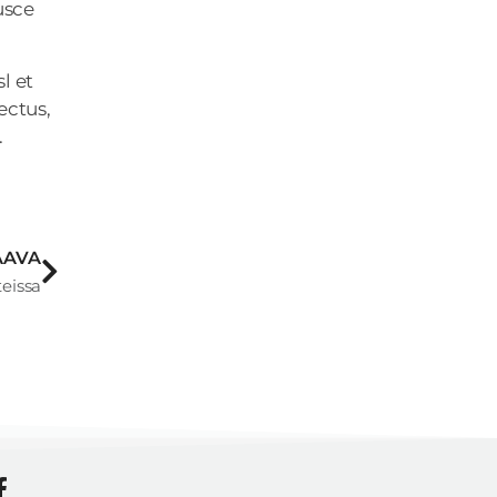
usce
l et
ectus,
.
AAVA
teissa