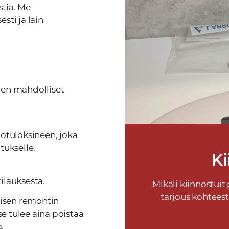
stia. Me
sti ja lain
den mahdolliset
iotuloksineen, joka
tukselle.
Ki
ilauksesta.
Mikäli kiinnostuit
tarjous kohtee
llisen remontin
se tulee aina poistaa
.