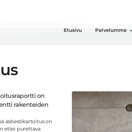
Etusivu
Palvelumme
tus
toitusraportti on
entti rakenteiden
sä asbestikartoitus on
n ettei purettava