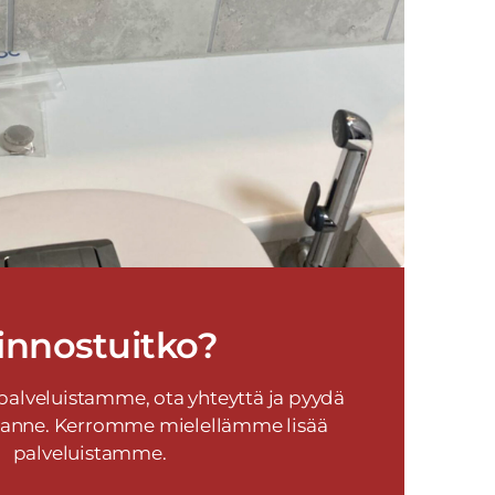
innostuitko?
 palveluistamme, ota yhteyttä ja pyydä
stanne. Kerromme mielellämme lisää
palveluistamme.