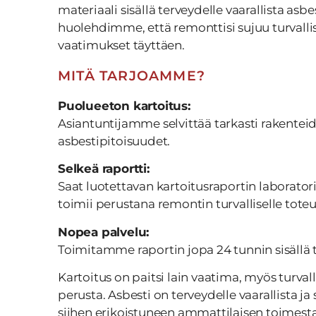
materiaali sisällä terveydelle vaarallista asbe
huolehdimme, että remonttisi sujuu turvallise
vaatimukset täyttäen.
MITÄ TARJOAMME?
Puolueeton kartoitus:
Asiantuntijamme selvittää tarkasti rakentei
asbestipitoisuudet.
Selkeä raportti:
Saat luotettavan kartoitusraportin laborator
toimii perustana remontin turvalliselle toteu
Nopea palvelu:
Toimitamme raportin jopa 24 tunnin sisällä t
Kartoitus on paitsi lain vaatima, myös turva
perusta. Asbesti on terveydelle vaarallista ja 
siihen erikoistuneen ammattilaisen toimesta