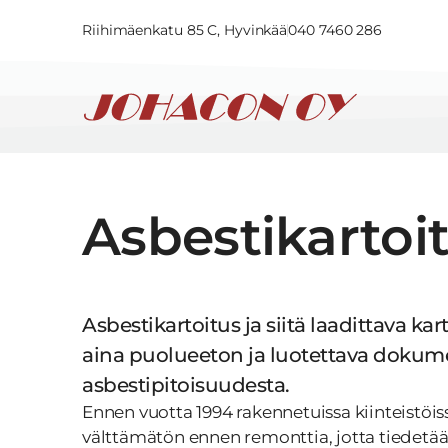
Riihimäenkatu 85 C, Hyvinkää
040 7460 286
Asbestikartoi
Asbestikartoitus ja siitä laadittava kar
aina puolueeton ja luotettava dokum
asbestipitoisuudesta.
Ennen vuotta 1994 rakennetuissa kiinteistöis
välttämätön ennen remonttia, jotta tiedetää