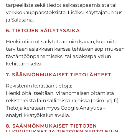
tarpeellista sekä tiedot asikastapaamisista tai
verkkokauppaostoksista. Lisäksi Käyttäjätunnus
ja Salasana.
6. TIETOJEN SÄILYTYSAIKA
Henkilötiedot säilytetään niin kauan, kun niitä
tarvitaan asiakkaan kanssa tehtävän sopimuksen
täytäntöönpanemiseksi tai asiakaspalvelun
kehittämiseksi.
7. SÄÄNNÖNMUKAISET TIETOLÄHTEET
Rekisteriin kerätään tietoja:
Henkilöltä itseltään. Viranomaisen pitämistä
rekistereistä lain sallimissa rajoissa (esim. ytj.fi).
Tietoja kerätään myös Google Analytics –
analytiikkatyökalun avulla.
8. SÄÄNNÖNMUKAISET TIETOJEN
LUOVUTUKSET JA TIETOJEN SIIRTO EU:N