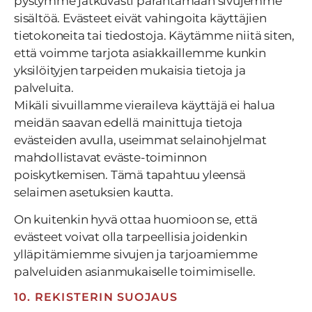
pystymme jatkuvasti parantamaan sivujemme
sisältöä. Evästeet eivät vahingoita käyttäjien
tietokoneita tai tiedostoja. Käytämme niitä siten,
että voimme tarjota asiakkaillemme kunkin
yksilöityjen tarpeiden mukaisia tietoja ja
palveluita.
Mikäli sivuillamme vieraileva käyttäjä ei halua
meidän saavan edellä mainittuja tietoja
evästeiden avulla, useimmat selainohjelmat
mahdollistavat eväste-toiminnon
poiskytkemisen. Tämä tapahtuu yleensä
selaimen asetuksien kautta.
On kuitenkin hyvä ottaa huomioon se, että
evästeet voivat olla tarpeellisia joidenkin
ylläpitämiemme sivujen ja tarjoamiemme
palveluiden asianmukaiselle toimimiselle.
10. REKISTERIN SUOJAUS