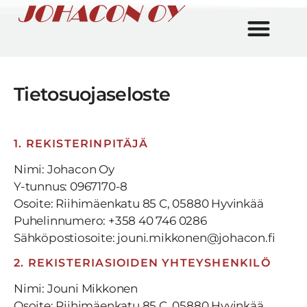
Tietosuojaseloste
1. REKISTERINPITÄJÄ
Nimi: Johacon Oy
Y-tunnus: 0967170-8
Osoite: Riihimäenkatu 85 C, 05880 Hyvinkää
Puhelinnumero: +358 40 746 0286
Sähköpostiosoite: jouni.mikkonen@johacon.fi
2. REKISTERIASIOIDEN YHTEYSHENKILÖ
Nimi: Jouni Mikkonen
Osoite: Riihimäenkatu 85 C, 05880 Hyvinkää