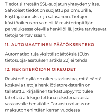
Tiedot siirretään SSL-suojatun yhteyden ylitse.
Sähköiset tiedot on suojattu palomuurilla,
käyttäjätunnuksin ja salasanoin. Tietojen
käyttöoikeus on vain niillä rekisterinpitäjän
palveluksessa olevilla henkilöillä, jotka tarvitsevat
tietoja tehtävissään.
11. AUTOMAATTINEN PÄÄTÖKSENTEKO
Automatisoituja yksittäispäätöksiä (EU:n
tietosuoja-asetuksen artikla 22) ei tehdä.
12. REKISTERÖIDYN OIKEUDET
Rekisteröidyllä on oikeus tarkastaa, mitä häntä
koskevia tietoja henkilötietorekisteriin on
talletettu. Kirjallinen tarkastuspyyntö tulee
lähettää allekirjoitettuna rekisteriasioista
vastaavalle henkilölle. Tarkastusoikeus on
maksuton enintään kerran vuodessa